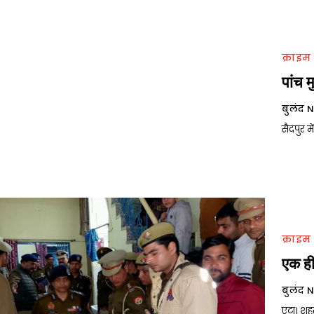
क्राइम
पांच म
बुलंद 
सैदपुर मे
क्राइम
एक ही
बुलंद 
एटा। शहर