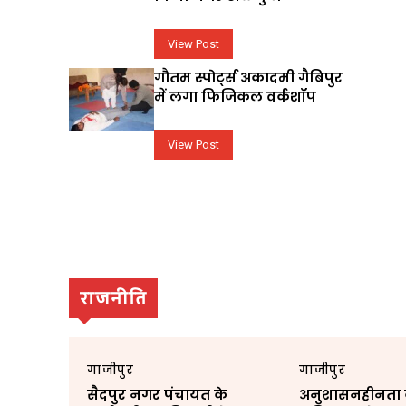
View Post
गौतम स्पोर्ट्स अकादमी गैबिपुर
में लगा फिजिकल वर्कशॉप
View Post
राजनीति
गाजीपुर
गाजीपुर
सैदपुर नगर पंचायत के
अनुशासनहीनता के