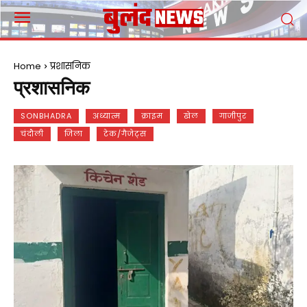
Home
प्रशासनिक
प्रशासनिक
SONBHADRA
अध्यात्म
क्राइम
खेल
गाजीपुर
चंदौली
जिला
टेक/गैजेट्स