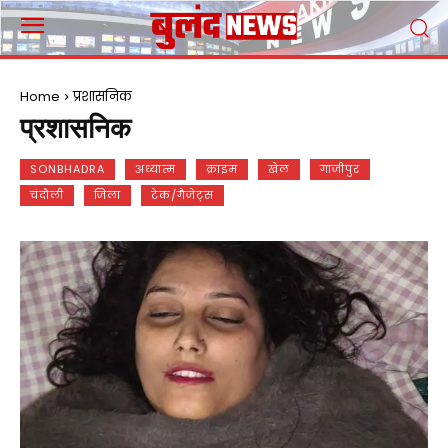
Home
प्रशासनिक
प्रशासनिक
SONBHADRA
अध्यात्म
क्राइम
खेल
गाजीपुर
चंदौली
जिला
टेक/गैजेट्स