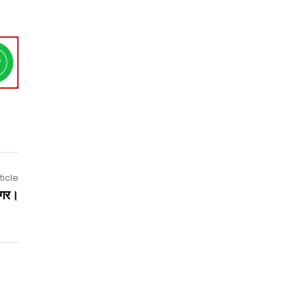
ticle
जगर।