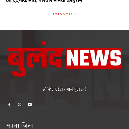
की दर्दनाक मौत, परिवार में मचा कोहराम
LOAD MORE
ऑफिस एड्रेस - गाजीपुर(उप्र)
अपना जिला